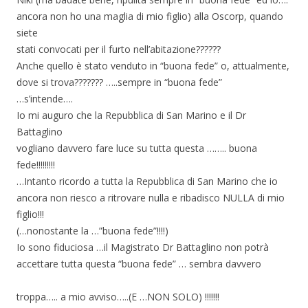
ancora non ho una maglia di mio figlio) alla Oscorp, quando
siete
stati convocati per il furto nell’abitazione??????
Anche quello è stato venduto in “buona fede” o, attualmente,
dove si trova??????? …..sempre in “buona fede”
…s’intende….
Io mi auguro che la Repubblica di San Marino e il Dr
Battaglino
vogliano davvero fare luce su tutta questa …….. buona
fede!!!!!!!!!
…Intanto ricordo a tutta la Repubblica di San Marino che io
ancora non riesco a ritrovare nulla e ribadisco NULLA di mio
figlio!!!
(…nonostante la …”buona fede”!!!!)
Io sono fiduciosa …il Magistrato Dr Battaglino non potrà
accettare tutta questa “buona fede” … sembra davvero
troppa….. a mio avviso…..(E …NON SOLO) !!!!!!!