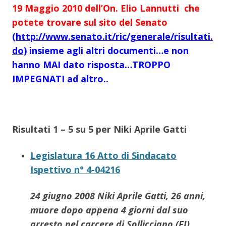
19 Maggio 2010 dell’On. Elio Lannutti che
potete trovare sul sito del Senato
(http://www.senato.it/ric/generale/risultati.
do)
insieme agli altri documenti…e non
hanno MAI dato risposta…TROPPO
IMPEGNATI ad altro..
Risultati
1
–
5
su
5
per N
iki Aprile Gatti
Legislatura 16 Atto di Sindacato
Ispettivo n° 4-04216
24 giugno 2008
Niki
Aprile
Gatti
, 26 anni,
muore dopo appena 4 giorni dal suo
arresto nel carcere di Sollicciano (FI)