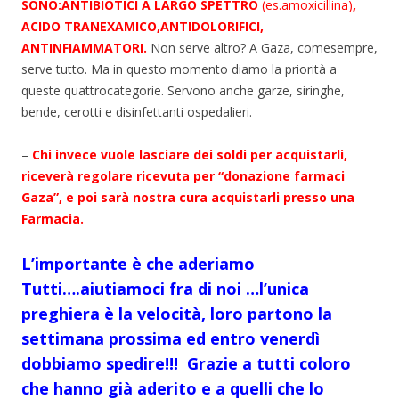
SONO:ANTIBIOTICI A LARGO SPETTRO
(es.amoxicillina)
,
ACIDO TRANEXAMICO,ANTIDOLORIFICI,
ANTINFIAMMATORI.
Non serve altro? A Gaza, comesempre,
serve tutto. Ma in questo momento diamo la priorità a
queste quattrocategorie. Servono anche garze, siringhe,
bende, cerotti e disinfettanti ospedalieri.
–
Chi invece vuole lasciare dei soldi per acquistarli,
riceverà regolare ricevuta per “donazione farmaci
Gaza”, e poi sarà nostra cura acquistarli presso una
Farmacia.
L’importante è che aderiamo
Tutti….aiutiamoci fra di noi …l’unica
preghiera è la velocità, loro partono la
settimana prossima ed entro venerdì
dobbiamo spedire!!! Grazie a tutti coloro
che hanno già aderito e a quelli che lo