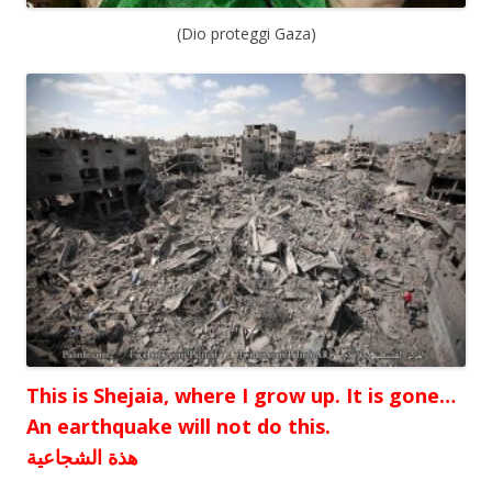
(Dio proteggi Gaza)
This is Shejaia, where I grow up. It is gone…
An earthquake will not do this.
هذة الشجاعية