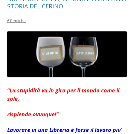
STORIA DEL CERINO
6 Repliche
“La stupidità va in giro per il mondo come il
sole,
risplende ovunque!”
Lavorare in una Libreria è forse il lavoro piu’