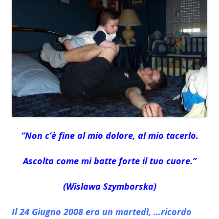
“Non c’è fine al mio dolore, al mio tacerlo.
Ascolta come mi batte forte il tuo cuore.”
(Wislawa Szymborska)
Il 24 Giugno 2008 era un martedì, …ricordo