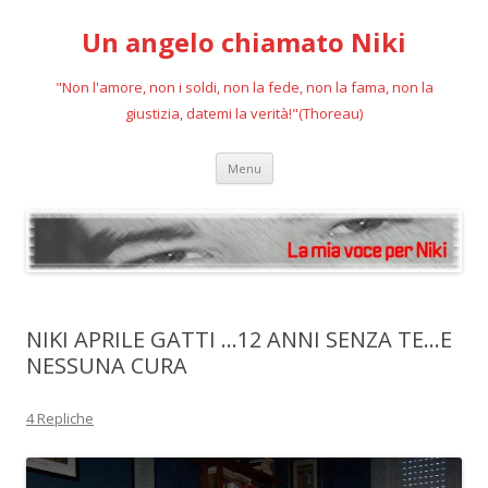
Un angelo chiamato Niki
"Non l'amore, non i soldi, non la fede, non la fama, non la
giustizia, datemi la verità!"(Thoreau)
Vai
Menu
al
contenuto
NIKI APRILE GATTI …12 ANNI SENZA TE…E
NESSUNA CURA
4 Repliche