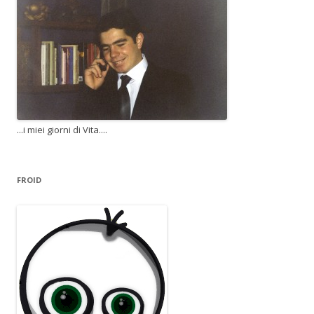
...i miei giorni di Vita....
FROID