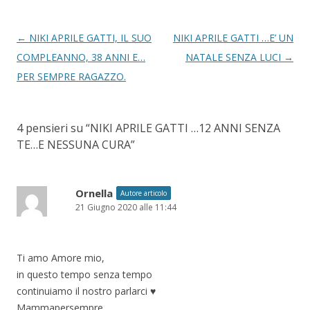
Navigazione
←
NIKI APRILE GATTI, IL SUO
NIKI APRILE GATTI …E’ UN
articolo
COMPLEANNO, 38 ANNI E…
NATALE SENZA LUCI
→
PER SEMPRE RAGAZZO.
4 pensieri su “
NIKI APRILE GATTI …12 ANNI SENZA
TE…E NESSUNA CURA
”
Ornella
Autore articolo
21 Giugno 2020 alle 11:44
Ti amo Amore mio,
in questo tempo senza tempo
continuiamo il nostro parlarci ♥
Mammapersempre