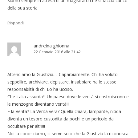
Siamo sempre in attesa di un magistrato che si faccia carico
della sua storia
↓
Rispondi
andreina ghionna
22 Gennaio 2016 alle 21:42
Attendiamo la Giustizia…! Caparbiamente. Chi ha voluto
seppellire, archiviare, depistare, insabbiare ha le stesse
responsabiltà di chi Lo ha ucciso.
Che Italia assurda!!! Un paese dove le verità si costruiscono e
le menzogne diventano verità!!!
E la Verità? La Verità vera? Quella chiara, lampante, nitida
diventa un tesoro custodita da pochi e un pericolo da
occultare per altri!!!
Noi la conosciamo, ci serve solo che la Giustizia la riconosca.