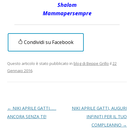
Shalom
Mammapersempre
Condividi su Facebook
Questo articolo è stato pubblicato in
blog di Beppe Grillo
il
22
Gennaio 2016
.
Navigazione
←
NIKI APRILE GATTI……
NIKI APRILE GATTI, AUGURI
articolo
ANCORA SENZA TE!
INFINITI PER IL TUO
COMPLEANNO
→